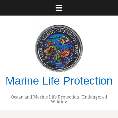
Skip
to
content
Marine Life Protection
Ocean and Marine Life Protection · Endangered
Wildlife