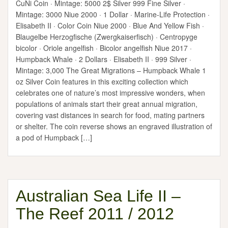
CuNi Coin · Mintage: 5000 2$ Silver 999 Fine Silver ·
Mintage: 3000 Niue 2000 · 1 Dollar · Marine-Life Protection ·
Elisabeth II · Color Coin Niue 2000 · Blue And Yellow Fish ·
Blaugelbe Herzogfische (Zwergkaiserfisch) · Centropyge
bicolor · Oriole angelfish · Bicolor angelfish Niue 2017 ·
Humpback Whale · 2 Dollars · Elisabeth II · 999 Silver ·
Mintage: 3,000 The Great Migrations – Humpback Whale 1
oz Silver Coin features in this exciting collection which
celebrates one of nature’s most impressive wonders, when
populations of animals start their great annual migration,
covering vast distances in search for food, mating partners
or shelter. The coin reverse shows an engraved illustration of
a pod of Humpback […]
Australian Sea Life II –
The Reef 2011 / 2012