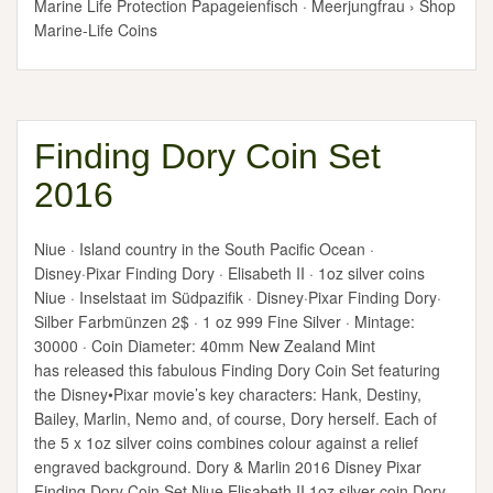
Marine Life Protection Papageienfisch · Meerjungfrau › Shop
Marine-Life Coins
Finding Dory Coin Set
2016
Niue · Island country in the South Pacific Ocean ·
Disney·Pixar Finding Dory · Elisabeth II · 1oz silver coins
Niue · Inselstaat im Südpazifik · Disney·Pixar Finding Dory·
Silber Farbmünzen 2$ · 1 oz 999 Fine Silver · Mintage:
30000 · Coin Diameter: 40mm New Zealand Mint
has released this fabulous Finding Dory Coin Set featuring
the Disney•Pixar movie’s key characters: Hank, Destiny,
Bailey, Marlin, Nemo and, of course, Dory herself. Each of
the 5 x 1oz silver coins combines colour against a relief
engraved background. Dory & Marlin 2016 Disney Pixar
Finding Dory Coin Set Niue Elisabeth II 1oz silver coin Dory