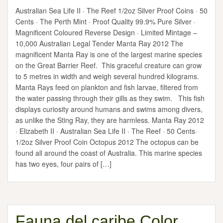
Australian Sea Life II · The Reef 1/2oz Silver Proof Coins · 50
Cents · The Perth Mint · Proof Quality 99.9% Pure Silver ·
Magnificent Coloured Reverse Design · Limited Mintage –
10,000 Australian Legal Tender Manta Ray 2012 The
magnificent Manta Ray is one of the largest marine species
on the Great Barrier Reef. This graceful creature can grow
to 5 metres in width and weigh several hundred kilograms.
Manta Rays feed on plankton and fish larvae, filtered from
the water passing through their gills as they swim. This fish
displays curiosity around humans and swims among divers,
as unlike the Sting Ray, they are harmless. Manta Ray 2012
· Elizabeth II · Australian Sea Life II · The Reef · 50 Cents·
1/2oz Silver Proof Coin Octopus 2012 The octopus can be
found all around the coast of Australia. This marine species
has two eyes, four pairs of […]
Fauna del caribe Color