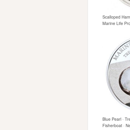
Scalloped Ham
Marine Life Pro
Blue Pearl · T
Fisherboat · N