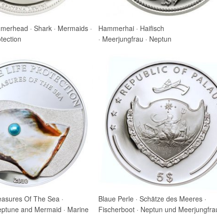
merhead · Shark · Mermaids ·
Hammerhai · Haifisch
tection
· Meerjungfrau · Neptun
reasures Of The Sea ·
Blaue Perle · Schätze des Meeres ·
eptune and Mermaid · Marine
Fischerboot · Neptun und Meerjungfrau