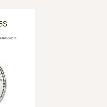
 5$
 Multicolore